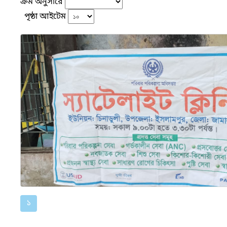
ক্রম অনুসারে
পৃষ্ঠা আইটেম
১