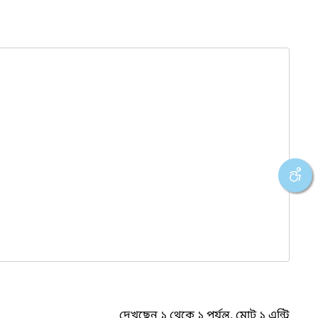
দেখছেন ১ থেকে ১ পর্যন্ত, মোট ১ এন্ট্রি