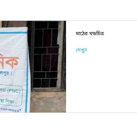
মাঠের খন্ডচিত্র
দেখুন